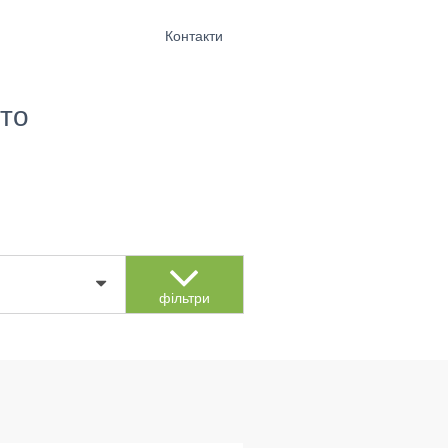
Контакти
то
фільтри