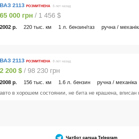
ВАЗ 2113
РОЗМИТНЕНА
6 лет назад
65 000 грн
/ 1 456 $
2002 р.
220 тыс. км
1 л. бензин/газ
ручна / механік
ВАЗ 2113
РОЗМИТНЕНА
8 лет назад
2 200 $
/ 98 230 грн
2008 р.
156 тыс. км
1.6 л. бензин
ручна / механіка
авто в хорошем состоянии, не бита не крашена, вписан н
Чатбот
carsua Telegram