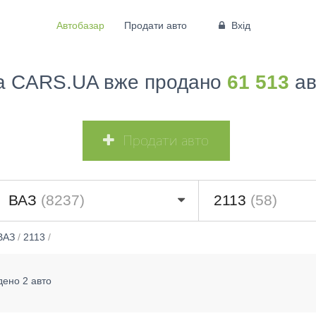
Автобазар
Продати авто
Вхід
а CARS.UA вже продано
61 513
ав
Продати авто
ВАЗ
(8237)
2113
(58)
ВАЗ
/
2113
/
дено 2 авто