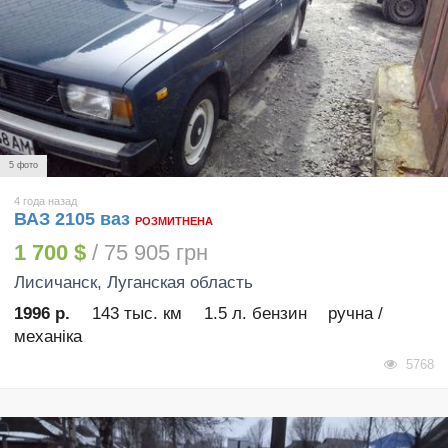
5 фото
4 года назад
ВАЗ 2105 ваз
РОЗМИТНЕНА
1 700 $
/ 75 905 грн
Лисичанск
, Луганская область
1996 р.
143 тыс. км
1.5 л. бензин
ручна /
механіка
5768