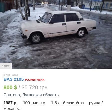
4 фото
5 лет назад
ВАЗ 2105
РОЗМИТНЕНА
800 $
/ 35 720 грн
Сватово
, Луганская область
1987 р.
100 тыс. км
1.5 л. бензин/газ
ручна /
механіка