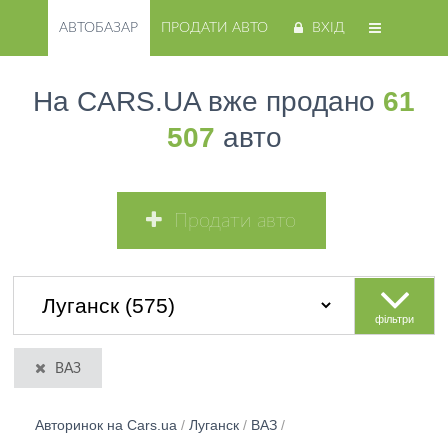
АВТОБАЗАР
ПРОДАТИ АВТО
ВХІД
На CARS.UA вже продано
61
507
авто
Продати авто
фільтри
ВАЗ
Авторинок на Cars.ua
/
Луганск
/
ВАЗ
/