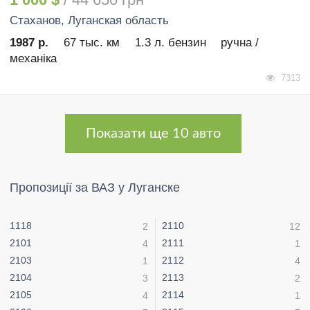
Стаханов
, Луганская область
1987 р.
67 тыс. км
1.3 л. бензин
ручна /
механіка
7313
Показати ще 10 авто
Пропозиції за ВАЗ у Луганске
1118
2110
2
12
2101
2111
4
1
2103
2112
1
4
2104
2113
3
2
2105
2114
4
1