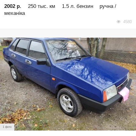
2002 р.
250 тыс. км
1.5 л. бензин
ручна /
механіка
4580
1 фото