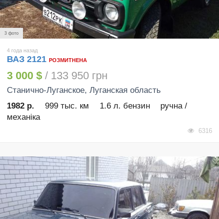
3 фото
4 года назад
ВАЗ 2121
РОЗМИТНЕНА
3 000 $
/ 133 950 грн
Станично-Луганское
, Луганская область
1982 р.
999 тыс. км
1.6 л. бензин
ручна /
механіка
6316