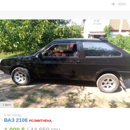
4894
1 фото
5 лет назад
ВАЗ 2108
РОЗМИТНЕНА
1 000 $
/ 44 650 грн