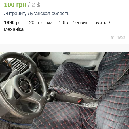
100 грн
/ 2 $
Антрацит
, Луганская область
1990 р.
120 тыс. км
1.6 л. бензин
ручна /
механіка
4953