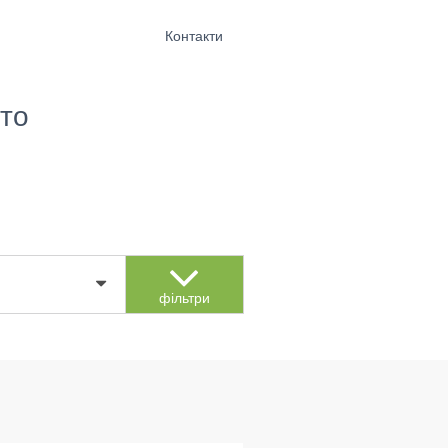
Контакти
то
фільтри