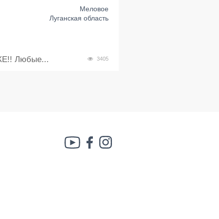
Меловое
Луганская область
!! Любые...
3405