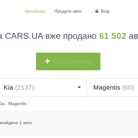
Автобазар
Продати авто
Вхід
а CARS.UA вже продано
61 502
ав
Продати авто
Kia
(2137)
Magentis
(60)
Kia
/
Magentis
/
знайдено 1 авто