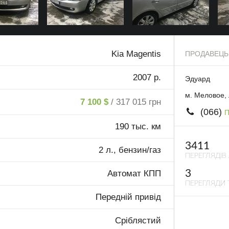
Kia Magentis
ПРОДАВЕЦЬ
2007 р.
Эдуард
м. Меловое, 
7 100 $
/ 317 015 грн
(066)
П
190 тыс. км
3411
2 л., бензин/газ
ПЕРЕГЛЯДІВ
3
Автомат КПП
ПЕРЕГЛЯДИ 
Передній привід
Сріблястий