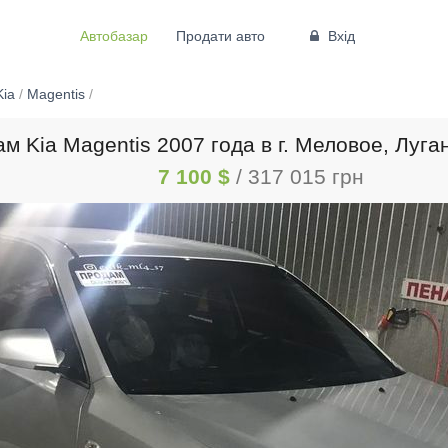
Автобазар
Продати авто
Вхід
Kia
/
Magentis
/
м Kia Magentis 2007 года в г. Меловое, Луга
7 100 $
/ 317 015 грн