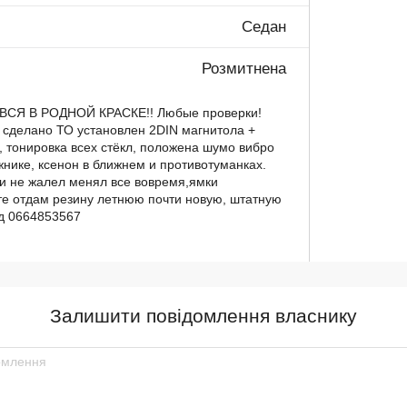
Седан
Розмитнена
 ВСЯ В РОДНОЙ КРАСКЕ!! Любые проверки!
 сделано ТО установлен 2DIN магнитола +
, тонировка всех стёкл, положена шумо вибро
жнике, ксенон в ближнем и противотуманках.
и не жалел менял все вовремя,ямки
те отдам резину летнюю почти новую, штатную
рд 0664853567
Залишити повідомлення власнику