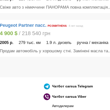
Свіже авто з німеччини ПАНОРАМА повна комплектація..
Peugeot Partner пасс.
РОЗМИТНЕНА
8 лет назад
4 900 $
/ 218 540 грн
2005 р.
279 тыс. км
1.9 л. дизель
ручна / механіка
Продам автомобіль у хорошому стні. Замінені масла та..
Чатбот
carsua Telegram
Чатбот
carsua Viber
Автодилерам