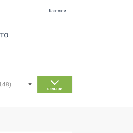
Контакти
то
148)
фільтри