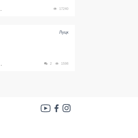
.
17240
Луцк
.
2
1598