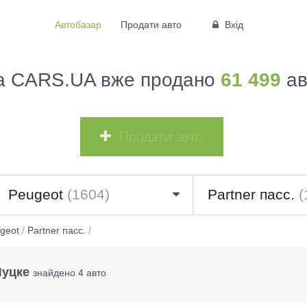
Автобазар
Продати авто
Вхід
а CARS.UA вже продано
61 499
ав
Продати авто
Peugeot
(1604)
Partner пасс.
(
geot
/
Partner пасс.
/
Луцке
знайдено 4 авто