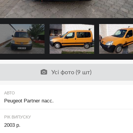
Усі фото (9 шт)
АВТО
Peugeot Partner пасс.
РІК ВИПУСКУ
2003 р.