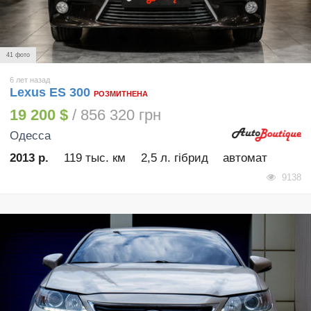
41 фото
6 лет назад
Lexus ES 300
РОЗМИТНЕНА
19 200 $
/ 856 320 грн
Одесса
2013 р.
119 тыс. км
2,5 л. гібрид
автомат
9138