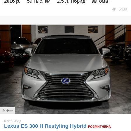
2016 р.
59 тыс. км
2.5 л. гібрид
автомат
5430
44 фото
6 лет назад
Lexus ES 300 H Restyling Hybrid
РОЗМИТНЕНА