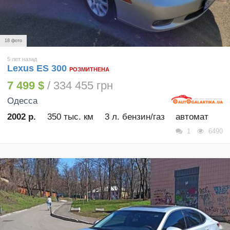
18 фото
5 лет назад
Lexus ES 300
РОЗМИТНЕНА
7 499 $
/ 334 455 грн
Одесса
2002 р.
350 тыс. км
3 л. бензин/газ
автомат
1
6490