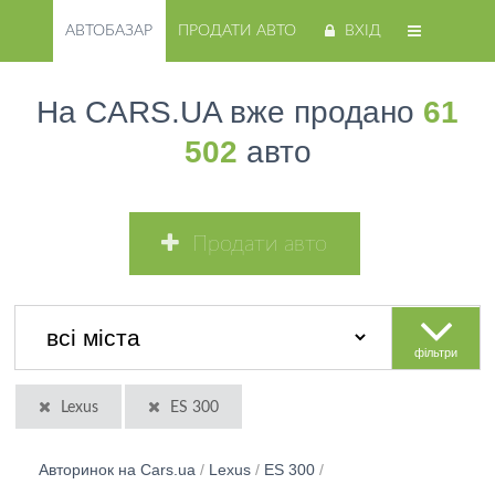
АВТОБАЗАР
ПРОДАТИ АВТО
ВХІД
На CARS.UA вже продано
61
502
авто
Продати авто
фільтри
Lexus
ES 300
Авторинок на Cars.ua
/
Lexus
/
ES 300
/