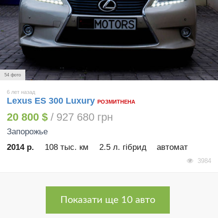
54 фото
6 лет назад
Lexus ES 300 Luxury
РОЗМИТНЕНА
20 800 $
/ 927 680 грн
Запорожье
2014 р.
108 тыс. км
2.5 л. гібрид
автомат
3984
Показати ще 10 авто