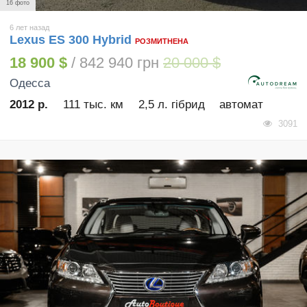
16 фото
6 лет назад
Lexus ES 300 Hybrid
РОЗМИТНЕНА
18 900 $
/ 842 940 грн
20 000 $
Одесса
2012 р.
111 тыс. км
2,5 л. гібрид
автомат
3091