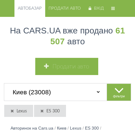
АВТОБАЗАР
ПРОДАТИ АВТО
ВХІД
На CARS.UA вже продано
61
507
авто
Продати авто
фільтри
Lexus
ES 300
Авторинок на Cars.ua
/
Киев
/
Lexus
/
ES 300
/