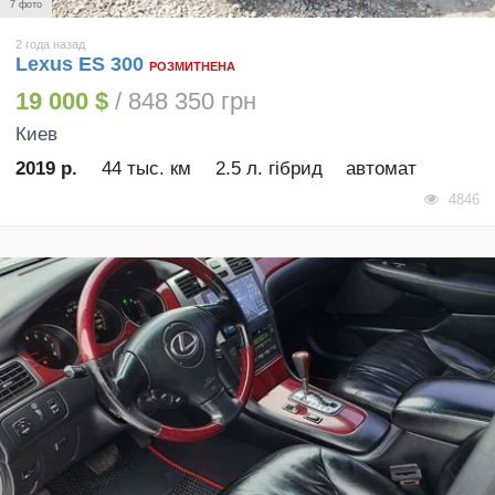
7 фото
2 года назад
Lexus ES 300
РОЗМИТНЕНА
19 000 $
/ 848 350 грн
Киев
2019 р.
44 тыс. км
2.5 л. гібрид
автомат
4846