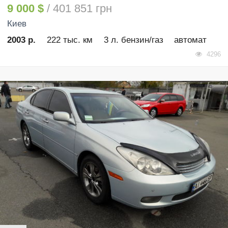
9 000 $
/ 401 851 грн
Киев
2003 р.
222 тыс. км
3 л. бензин/газ
автомат
4296