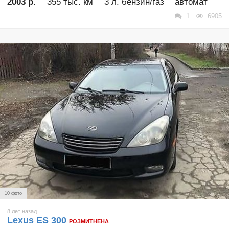
2003 р.
355 тыс. км
3 л. бензин/газ
автомат
1
6905
10 фото
8 лет назад
Lexus ES 300
РОЗМИТНЕНА