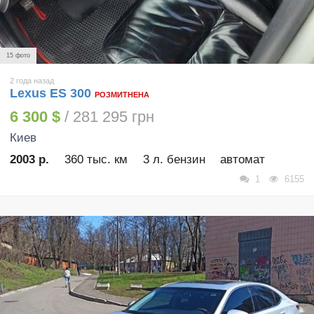
15 фото
2 года назад
Lexus ES 300
РОЗМИТНЕНА
6 300 $
/ 281 295 грн
Киев
2003 р.
360 тыс. км
3 л. бензин
автомат
1
6155