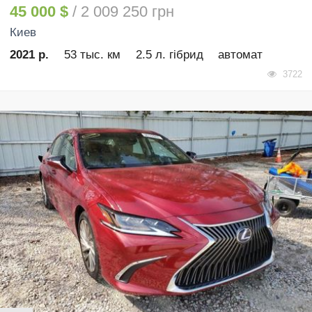
45 000 $
/ 2 009 250 грн
Киев
2021 р.
53 тыс. км
2.5 л. гібрид
автомат
3722