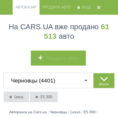
АВТОБАЗАР
ПРОДАТИ АВТО
ВХІД
На CARS.UA вже продано
61
513
авто
Продати авто
фільтри
Lexus
ES 300
Авторинок на Cars.ua
/
Черновцы
/
Lexus
/
ES 300
/