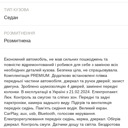
ТИП КУЗОВА
Седан
РОЗМИТНЕННЯ
Розмитнена
Економний автомобіль, не мав сильних пошкоджень та
повністю відремонтований і робився для себе з заміною всіх
необхідних деталей кузова. Безпека ціла, не спрацьовувала.
Комплектація PREMIUM. Додатково встановлені плівка
передньої частини автомобіля, дзеркал та ручок дверей; захист
двигуна. Зроблено шумоізоляцію 4 дверей, замінені передні
колонки. В експлуатації в Україні з 21.02.2024. Електропакет.
Люк. Контроль за смугою та сліпих зон. Передні та задні
парктроніки, камера заднього виду. Підігрів та вентиляція
передніх сидінь. Памʼять сидіння водія. Великий екран.
CarPlay, aux, usb, Bluetooth, голосове керування.
Електрорегулювання передніх сидінь, керма, дзеркал. Обігрів
дзеркал. Контроль смуги. Датчики дощу та світла. Бездротова