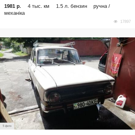
1981 р.
4 тыс. км
1.5 л. бензин
ручна /
механіка
17897
5 фото