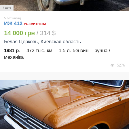
7 фото
5 лет назад
ИЖ 412
РОЗМИТНЕНА
14 000 грн
/ 314 $
Белая Церковь
, Киевская область
1981 р.
472 тыс. км
1.5 л. бензин
ручна /
механіка
5276