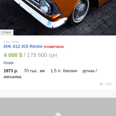
12 фото
6 лет назад
ИЖ 412 ИЭ Resto
РОЗМИТНЕНА
4 000 $
/ 178 600 грн
Киев
1973 р.
70 тыс. км
1.5 л. бензин
ручна /
механіка
5355