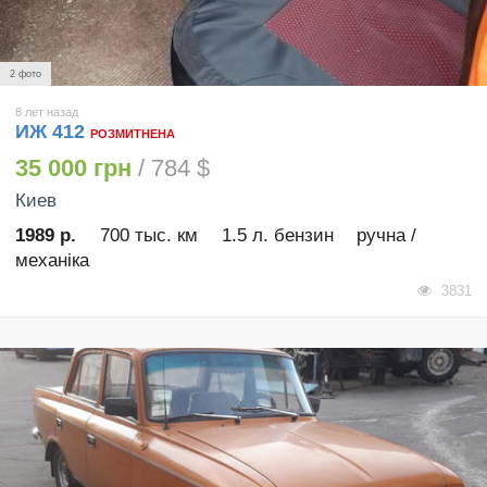
2 фото
8 лет назад
ИЖ 412
РОЗМИТНЕНА
35 000 грн
/ 784 $
Киев
1989 р.
700 тыс. км
1.5 л. бензин
ручна /
механіка
3831