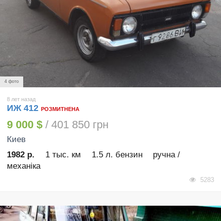
4 фото
8 лет назад
ИЖ 412
РОЗМИТНЕНА
9 000 $
/ 401 850 грн
Киев
1982 р.
1 тыс. км
1.5 л. бензин
ручна /
механіка
5283