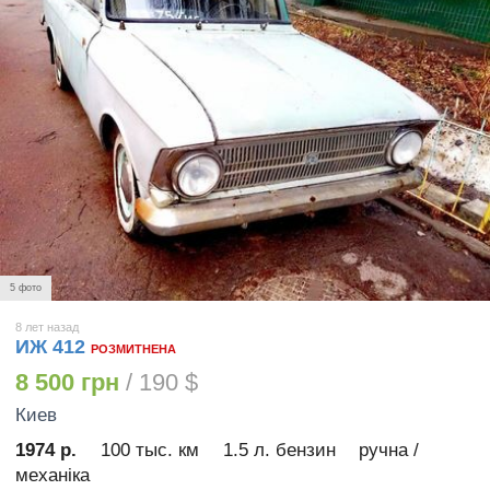
5 фото
8 лет назад
ИЖ 412
РОЗМИТНЕНА
8 500 грн
/ 190 $
Киев
1974 р.
100 тыс. км
1.5 л. бензин
ручна /
механіка