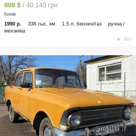
899 $
/ 40 140 грн
Киев
1990 р.
338 тыс. км
1.5 л. бензин/газ
ручна /
механіка
3887