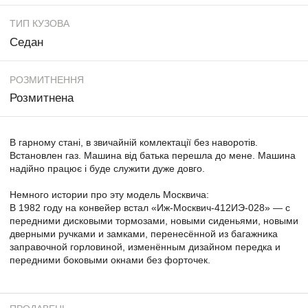
ТИП КУЗОВА
Седан
РОЗМИТНЕННЯ
Розмитнена
В гарному стані, в звичайній комлектації без наворотів.
Встановлен газ. Машина від батька перешла до мене. Машина
надійно працює і буде служити дуже довго.
Немного истории про эту модель Москвича:
В 1982 году на конвейер встал «Иж-Москвич-412ИЭ-028» — с
передними дисковыми тормозами, новыми сиденьями, новыми
дверными ручками и замками, перенесённой из багажника
заправочной горловиной, изменённым дизайном передка и
передними боковыми окнами без форточек.