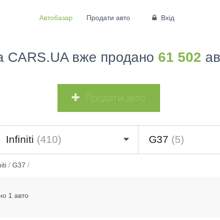
Автобазар
Продати авто
Вхід
а CARS.UA вже продано
61 502
ав
Продати авто
Infiniti
(410)
G37
(5)
iti
/
G37
/
но 1 авто