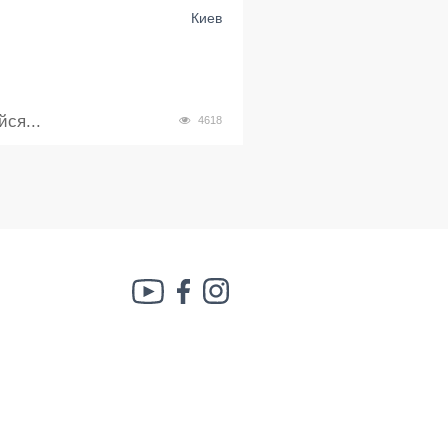
Киев
ся...
4618