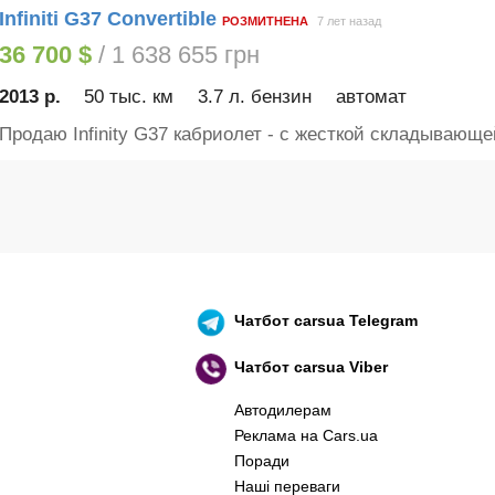
Infiniti G37 Convertible
РОЗМИТНЕНА
7 лет назад
36 700 $
/ 1 638 655 грн
2013 р.
50 тыс. км
3.7 л. бензин
автомат
Продаю Infinity G37 кабриолет - с жесткой складывающей
Чатбот
carsua Telegram
Чатбот
carsua Viber
Автодилерам
Реклама на Cars.ua
Поради
Наші переваги