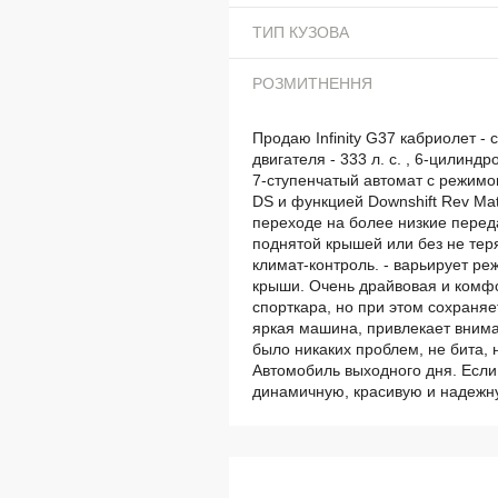
ТИП КУЗОВА
РОЗМИТНЕННЯ
Продаю Infinity G37 кабриолет 
двигателя - 333 л. с. , 6-цилинд
7-ступенчатый автомат с режим
DS и функцией Downshift Rev Ma
переходе на более низкие передач
поднятой крышей или без не теря
климат-контроль. - варьирует р
крыши. Очень драйвовая и комфо
спорткара, но при этом сохраняе
яркая машина, привлекает вниман
было никаких проблем, не бита, 
Автомобиль выходного дня. Есл
динамичную, красивую и надежну