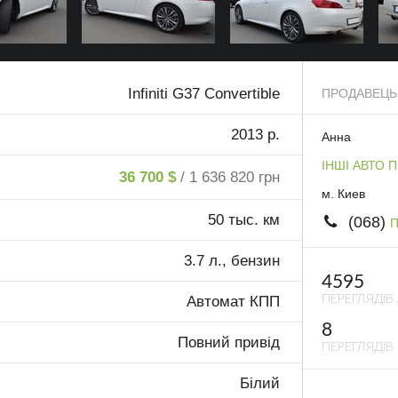
Infiniti G37 Convertible
ПРОДАВЕЦЬ
2013 р.
Анна
ІНШІ АВТО 
36 700 $
/ 1 636 820 грн
м. Киев
50 тыс. км
(068)
П
3.7 л., бензин
4595
ПЕРЕГЛЯДІВ
Автомат КПП
8
Повний привід
ПЕРЕГЛЯДІВ 
Білий