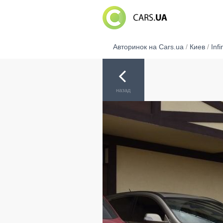
Авторинок на Cars.ua
/
Киев
/
Infin
назад