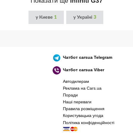
Показати ще
Infiniti G37
у Киеве
1
у Україні
3
Чатбот
carsua Telegram
Чатбот
carsua Viber
Автодилерам
Реклама на Cars.ua
Поради
Наші переваги
Правила розміщення
Користувацька угода
Політика конфіденційності
оєнний корабель, іди нах..й! 🇷🇺 🚢 🖕 PS: 