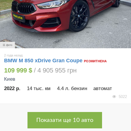
11 фото
2 года назад
BMW M 850 xDrive Gran Coupe
РОЗМИТНЕНА
109 999 $
/ 4 905 955 грн
Киев
2022 р.
14 тыс. км
4.4 л. бензин
автомат
5022
Показати ще 10 авто