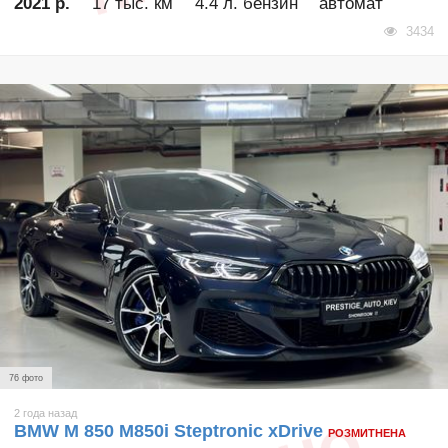
2021 р.
17 тыс. км
4.4 л. бензин
автомат
3434
76 фото
2 года назад
BMW M 850 M850i Steptronic xDrive
РОЗМИТНЕНА