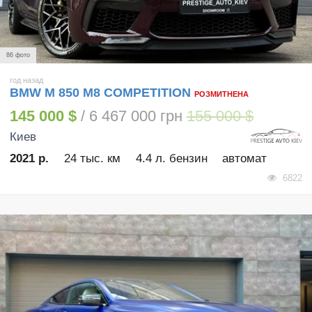
86 фото
год назад
BMW M 850 M8 COMPETITION
РОЗМИТНЕНА
145 000 $
/ 6 467 000 грн
155 000 $
Киев
2021 р.
24 тыс. км
4.4 л. бензин
автомат
6822