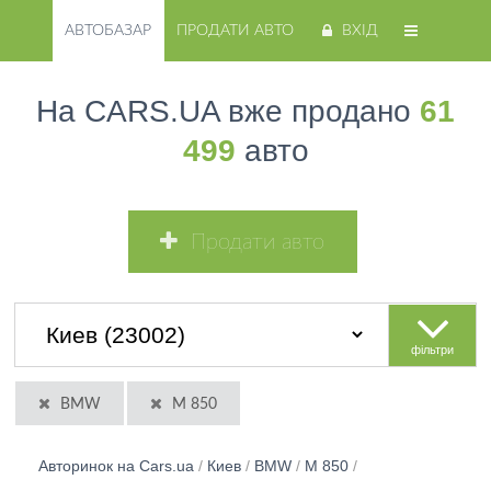
АВТОБАЗАР
ПРОДАТИ АВТО
ВХІД
На CARS.UA вже продано
61
499
авто
Продати авто
фільтри
BMW
M 850
Авторинок на Cars.ua
/
Киев
/
BMW
/
M 850
/