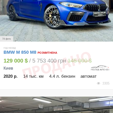
74 фото
год назад
BMW M 850 М8
РОЗМИТНЕНА
129 000 $
/ 5 753 400 грн
145 000 $
Киев
2020 р.
14 тыс. км
4.4 л. бензин
автомат
3305