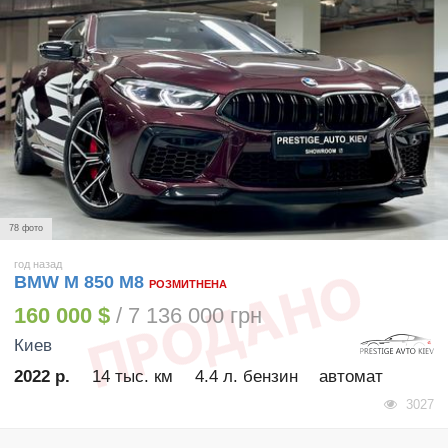
78 фото
год назад
BMW M 850 M8
РОЗМИТНЕНА
160 000 $
/ 7 136 000 грн
Киев
2022 р.
14 тыс. км
4.4 л. бензин
автомат
3027