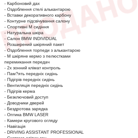
- Карбоновий дах
- Оздоблення стелі алькантарою
- Вставки декоративного карбону
- Контурне підсвічування салону
- Спортивні М сидіння
- Натуральна шкіра
- Салон BMW INDIVIDUAL
- Розширений шкіряний пакет
- Оздоблення торпеди з алькантарою
- М шкіряне кермо з пелюстками
перемикання передач
- 2х зонний клімат контроль
- Пам?ять передніх сидінь
- Підігрів передніх сидінь
- Вентиляція передніх сидінь
- Підігрів керма
- Безключовий доступ
- Доводчики дверей
- Бездротова зарядка
- Оптика BMW LASER
- Камери кругового огляду
- Навігація
- DRIVING ASSISTANT PROFESSIONAL
- Система сліпих зон