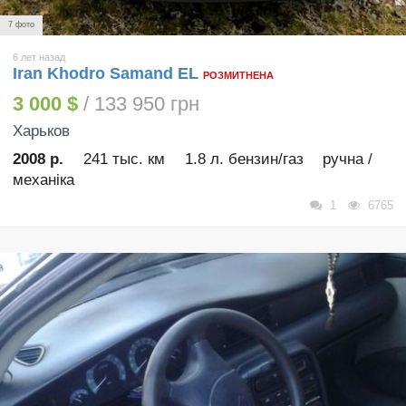
7 фото
6 лет назад
Iran Khodro Samand EL
РОЗМИТНЕНА
3 000 $
/ 133 950 грн
Харьков
2008 р.
241 тыс. км
1.8 л. бензин/газ
ручна /
механіка
1
6765