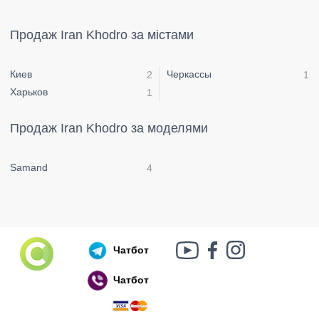
Продаж Iran Khodro за містами
Киев
Черкассы
2
1
Харьков
1
Продаж Iran Khodro за моделями
Samand
4
Чатбот
Чатбот
Російський воєнний корабель, іди нах..й!
🇷🇺 🚢 🖕 PS: Таки пішов 🎉