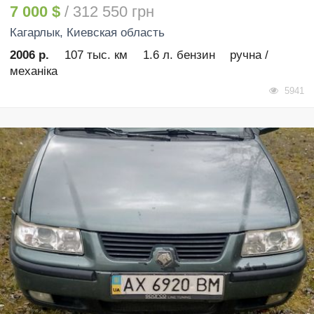
7 000 $
/ 312 550 грн
Кагарлык
, Киевская область
2006 р.
107 тыс. км
1.6 л. бензин
ручна /
механіка
5941