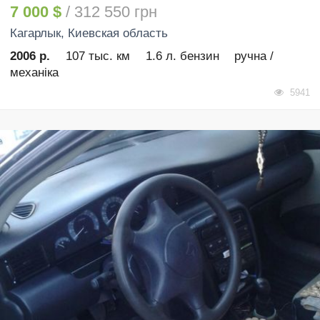
7 000 $
/ 312 550 грн
Кагарлык
, Киевская область
2006 р.
107 тыс. км
1.6 л. бензин
ручна /
механіка
5941