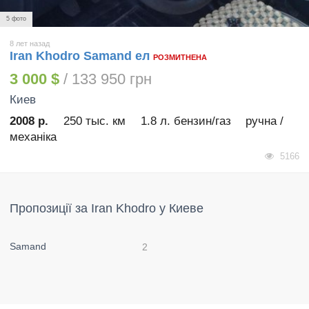
5 фото
8 лет назад
Iran Khodro Samand ел
РОЗМИТНЕНА
3 000 $
/ 133 950 грн
Киев
2008 р.
250 тыс. км
1.8 л. бензин/газ
ручна /
механіка
5166
Пропозиції за Iran Khodro у Киеве
Samand
2