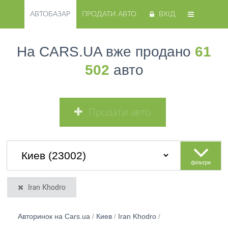
АВТОБАЗАР
ПРОДАТИ АВТО
ВХІД
На CARS.UA вже продано
61
502
авто
Продати авто
фільтри
Iran Khodro
Авторинок на Cars.ua
/
Киев
/
Iran Khodro
/