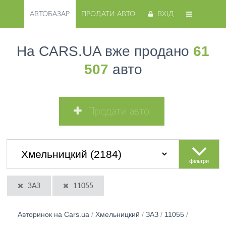
АВТОБАЗАР
ПРОДАТИ АВТО
ВХІД
На CARS.UA вже продано
61
507
авто
Продати авто
фільтри
ЗАЗ
11055
Авторинок на Cars.ua
/
Хмельницкий
/
ЗАЗ
/
11055
/