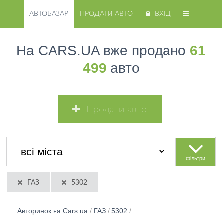
АВТОБАЗАР
ПРОДАТИ АВТО
ВХІД
На CARS.UA вже продано
61
499
авто
Продати авто
фільтри
ГАЗ
5302
Авторинок на Cars.ua
/
ГАЗ
/
5302
/