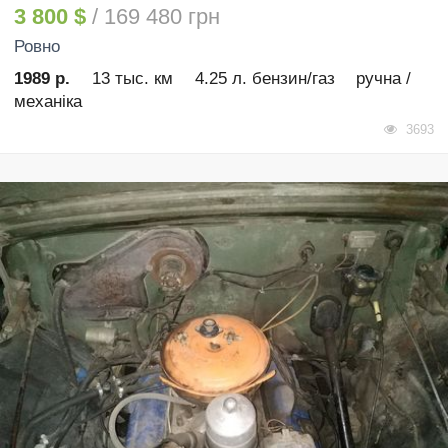
3 800 $
/ 169 480 грн
Ровно
1989 р.
13 тыс. км
4.25 л. бензин/газ
ручна /
механіка
3693