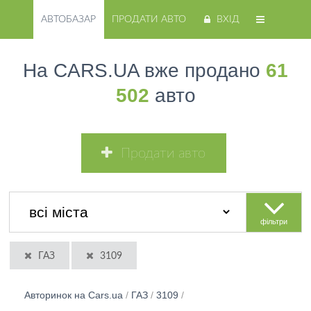
АВТОБАЗАР
ПРОДАТИ АВТО
ВХІД
На CARS.UA вже продано
61
502
авто
Продати авто
фільтри
ГАЗ
3109
Авторинок на Cars.ua
/
ГАЗ
/
3109
/