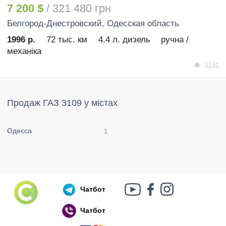
7 200 $
/ 321 480 грн
Белгород-Днестровский
, Одесская область
1996 р.
72 тыс. км
4.4 л. дизель
ручна /
механіка
5131
Продаж ГАЗ 3109 у містах
Одесса
1
Чатбот
Чатбот
Російський воєнний корабель, іди нах..й!