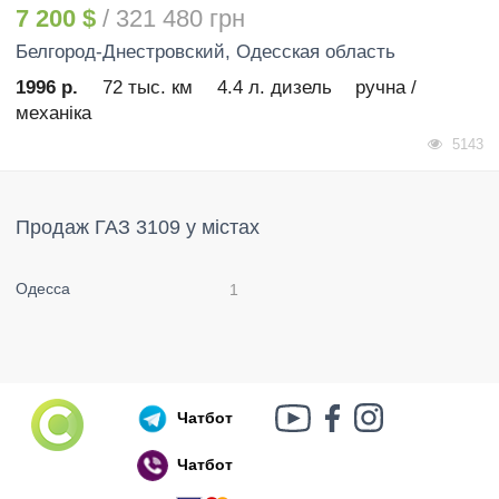
7 200 $
/ 321 480 грн
Белгород-Днестровский
, Одесская область
1996 р.
72 тыс. км
4.4 л. дизель
ручна /
механіка
5143
Продаж ГАЗ 3109 у містах
Одесса
1
Чатбот
Чатбот
Російський воєнний корабель, іди нах..й!