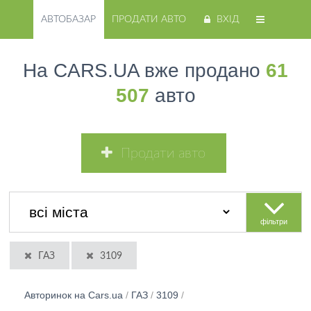
АВТОБАЗАР
ПРОДАТИ АВТО
ВХІД
На CARS.UA вже продано
61
507
авто
Продати авто
фільтри
ГАЗ
3109
Авторинок на Cars.ua
/
ГАЗ
/
3109
/