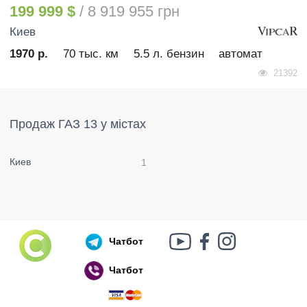
199 999 $
/ 8 919 955 грн
Киев
1970 р.
70 тыс. км
5.5 л. бензин
автомат
21392
Продаж ГАЗ 13 у містах
Киев
1
Чатбот
Чатбот
Російський воєнний корабель, іди нах..й!
🇷🇺 🚢 🖕 PS: Таки пішов 🎉