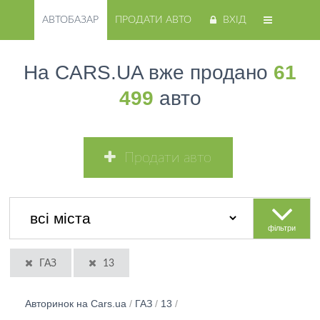
АВТОБАЗАР
ПРОДАТИ АВТО
ВХІД
На CARS.UA вже продано
61
499
авто
Продати авто
фільтри
ГАЗ
13
Авторинок на Cars.ua
/
ГАЗ
/
13
/