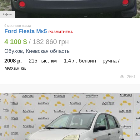
9 фото
9 месяцев назад
Ford Fiesta Мк5
РОЗМИТНЕНА
4 100 $
/ 182 860 грн
Обухов
, Киевская область
2008 р.
215 тыс. км
1.4 л. бензин
ручна /
механіка
2661