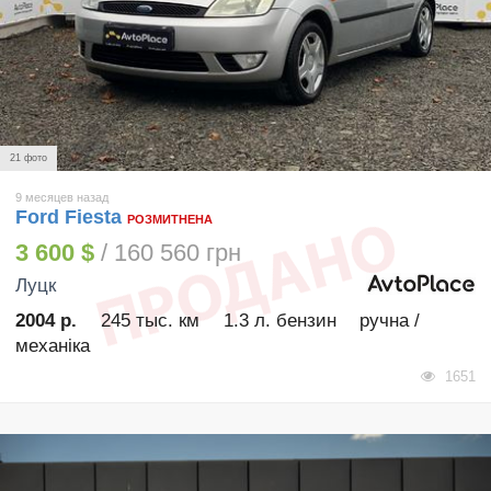
21 фото
9 месяцев назад
Ford Fiesta
РОЗМИТНЕНА
3 600 $
/ 160 560 грн
Луцк
2004 р.
245 тыс. км
1.3 л. бензин
ручна /
механіка
1651