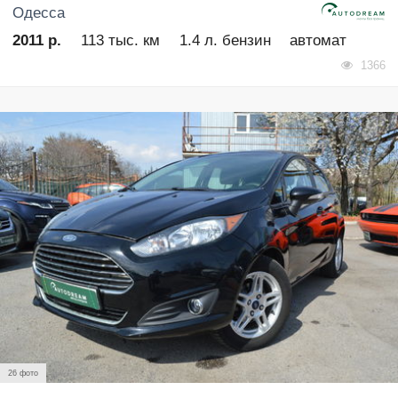
Одесса
2011 р.
113 тыс. км
1.4 л. бензин
автомат
1366
26 фото