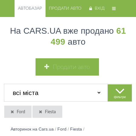
АВТОБАЗАР
ПРОДАТИ АВТО
ВХІД
На CARS.UA вже продано
61
499
авто
Продати авто
фільтри
Ford
Fiesta
Авторинок на Cars.ua
/
Ford
/
Fiesta
/