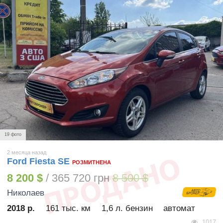
19 фото
2 месяца назад
Ford Fiesta SE
РОЗМИТНЕНА
8 200 $
/ 365 720 грн
8 500 $
Николаев
2018 р.
161 тыс. км
1,6 л. бензин
автомат
1017