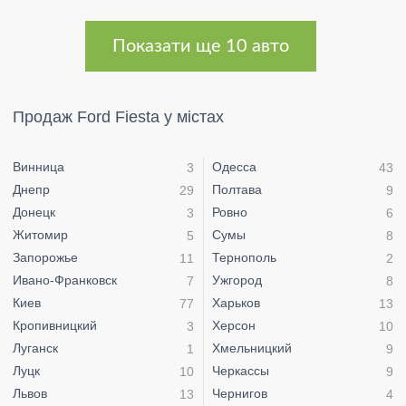
Показати ще 10 авто
Продаж Ford Fiesta у містах
Винница
Одесса
3
43
Днепр
Полтава
29
9
Донецк
Ровно
3
6
Житомир
Сумы
5
8
Запорожье
Тернополь
11
2
Ивано-Франковск
Ужгород
7
8
Киев
Харьков
77
13
Кропивницкий
Херсон
3
10
Луганск
Хмельницкий
1
9
Луцк
Черкассы
10
9
Львов
Чернигов
13
4