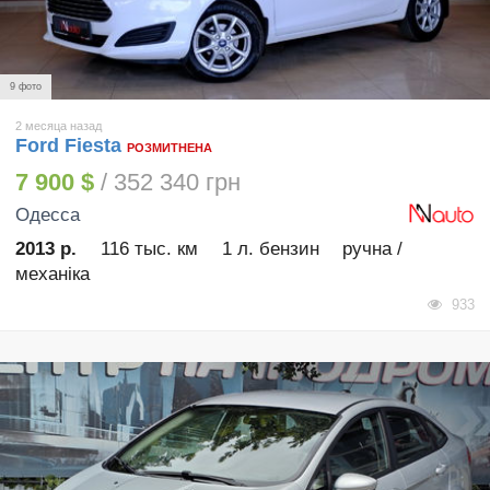
9 фото
2 месяца назад
Ford Fiesta
РОЗМИТНЕНА
7 900 $
/ 352 340 грн
Одесса
2013 р.
116 тыс. км
1 л. бензин
ручна /
механіка
933