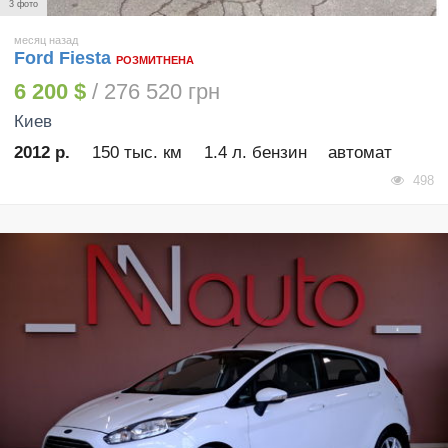
3 фото
месяц назад
Ford Fiesta
РОЗМИТНЕНА
6 200 $
/ 276 520 грн
Киев
2012 р.
150 тыс. км
1.4 л. бензин
автомат
498