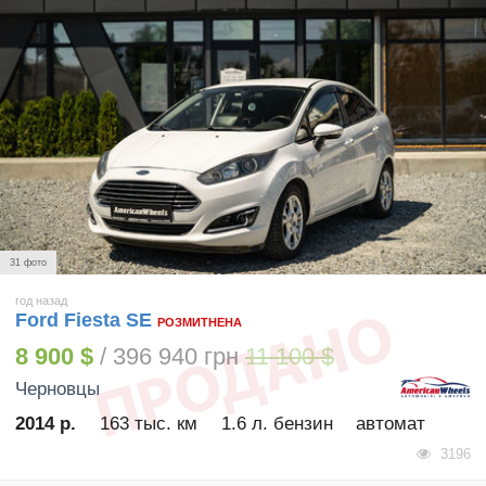
31 фото
год назад
Ford Fiesta SE
РОЗМИТНЕНА
8 900 $
/ 396 940 грн
11 100 $
Черновцы
2014 р.
163 тыс. км
1.6 л. бензин
автомат
3196