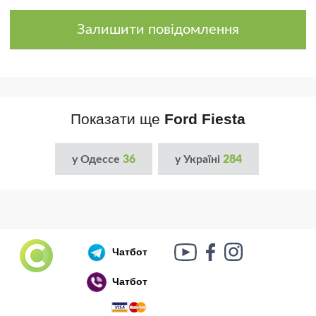
Залишити повідомлення
Показати ще
Ford Fiesta
у Одессе
36
у Україні
284
Чатбот
Чатбот
Російський воєнний корабель, іди нах..й!