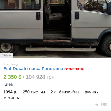
13 фото
5 лет назад
Fiat Ducato пасс. Panorama
РОЗМИТНЕНА
2 350 $
/ 104 928 грн
Киев
1994 р.
250 тыс. км
2 л. бензин/газ
ручна /
механіка
5553