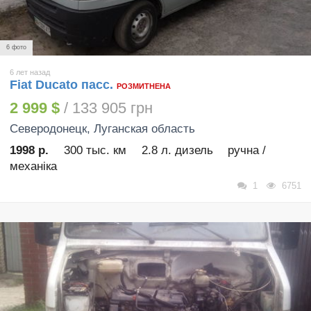
6 фото
6 лет назад
Fiat Ducato пасс.
РОЗМИТНЕНА
2 999 $
/ 133 905 грн
Северодонецк
, Луганская область
1998 р.
300 тыс. км
2.8 л. дизель
ручна /
механіка
1
6751