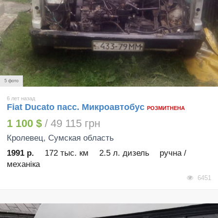
5 фото
6 лет назад
Fiat Ducato пасс. Микроавтобус
РОЗМИТНЕНА
1 100 $
/ 49 115 грн
Кролевец
, Сумская область
1991 р.
172 тыс. км
2.5 л. дизель
ручна /
механіка
6451