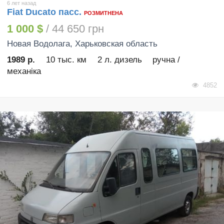
6 лет назад
Fiat Ducato пасс.
РОЗМИТНЕНА
1 000 $
/ 44 650 грн
Новая Водолага
, Харьковская область
1989 р.
10 тыс. км
2 л. дизель
ручна /
механіка
4852