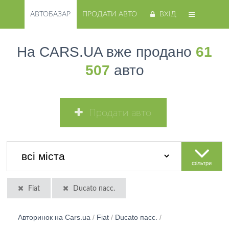
АВТОБАЗАР
ПРОДАТИ АВТО
ВХІД
На CARS.UA вже продано
61
507
авто
Продати авто
фільтри
Fiat
Ducato пасс.
Авторинок на Cars.ua
/
Fiat
/
Ducato пасс.
/