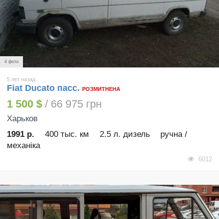
4 фото
5 лет назад
Fiat Ducato пасс.
РОЗМИТНЕНА
1 500 $
/ 66 975 грн
Харьков
1991 р.
400 тыс. км
2.5 л. дизель
ручна /
механіка
6012