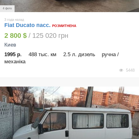
4 фото
3 года назад
Fiat Ducato пасс.
РОЗМИТНЕНА
2 800 $
/ 125 020 грн
Киев
1995 р.
488 тыс. км
2.5 л. дизель
ручна /
механіка
5448