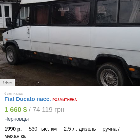
2 фото
6 лет назад
Fiat Ducato пасс.
РОЗМИТНЕНА
1 660 $
/ 74 119 грн
Черновцы
1990 р.
530 тыс. км
2.5 л. дизель
ручна /
механіка