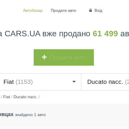
Автобазар
Продати авто
Вхід
а CARS.UA вже продано
61 499
ав
Продати авто
Fiat
(1153)
Ducato пасс.
(
/
Fiat
/
Ducato пасс.
/
новцах
знайдено 1 авто