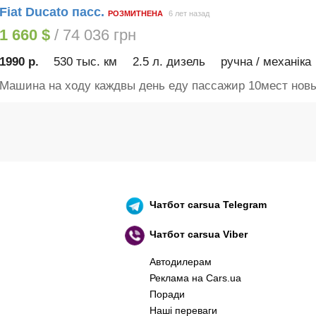
Fiat Ducato пасс.
РОЗМИТНЕНА
6 лет назад
1 660 $
/ 74 036 грн
1990 р.
530 тыс. км
2.5 л. дизель
ручна / механіка
Машина на ходу каждвы день еду пассажир 10мест новы
Чатбот
carsua Telegram
Чатбот
carsua Viber
Автодилерам
Реклама на Cars.ua
Поради
Наші переваги