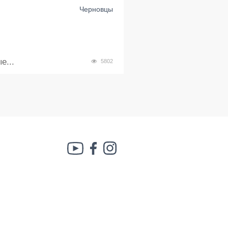
Черновцы
е...
5802