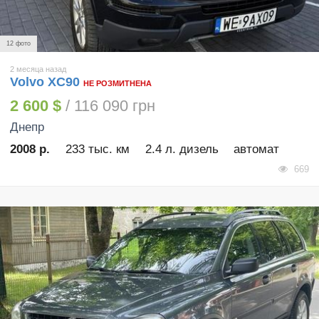
12 фото
2 месяца назад
Volvo XC90
НЕ РОЗМИТНЕНА
2 600 $
/ 116 090 грн
Днепр
2008 р.
233 тыс. км
2.4 л. дизель
автомат
669