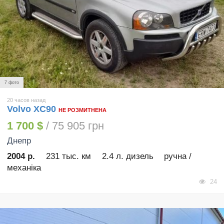
7 фото
20 часов назад
Volvo XC90
НЕ РОЗМИТНЕНА
1 700 $
/ 75 905 грн
Днепр
2004 р.
231 тыс. км
2.4 л. дизель
ручна /
механіка
24