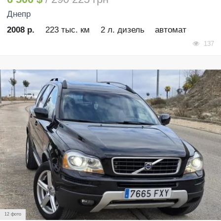
Днепр
2008 р.
223 тыс. км
2 л. дизель
автомат
137
12 фото