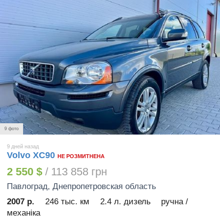
9 фото
9 дней назад
Volvo XC90
НЕ РОЗМИТНЕНА
2 550 $
/ 113 858 грн
Павлоград
, Днепропетровская область
2007 р.
246 тыс. км
2.4 л. дизель
ручна /
механіка