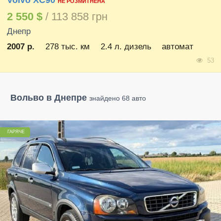
Volvo XC90
НЕ РОЗМИТНЕНА
2 550 $
/ 113 858 грн
Днепр
2007 р.
278 тыс. км
2.4 л. дизель
автомат
53
Вольво в Днепре
знайдено 68 авто
ГАРЯЧЕ