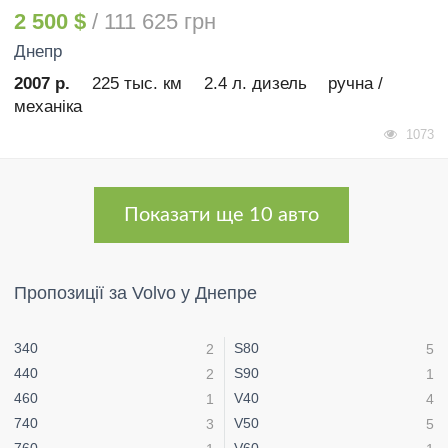
2 500 $
/ 111 625 грн
Днепр
2007 р.
225 тыс. км
2.4 л. дизель
ручна /
механіка
1073
Показати ще 10 авто
Пропозиції за Volvo у Днепре
340
S80
2
5
440
S90
2
1
460
V40
1
4
740
V50
3
5