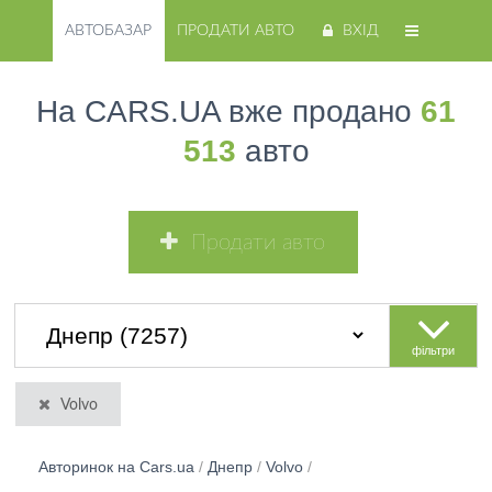
АВТОБАЗАР
ПРОДАТИ АВТО
ВХІД
На CARS.UA вже продано
61
513
авто
Продати авто
фільтри
Volvo
Авторинок на Cars.ua
/
Днепр
/
Volvo
/