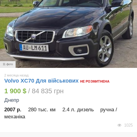
11 фото
2 месяца назад
Volvo XC70 Для військових
НЕ РОЗМИТНЕНА
1 900 $
/ 84 835 грн
Днепр
2007 р.
280 тыс. км
2.4 л. дизель
ручна /
механіка
1025