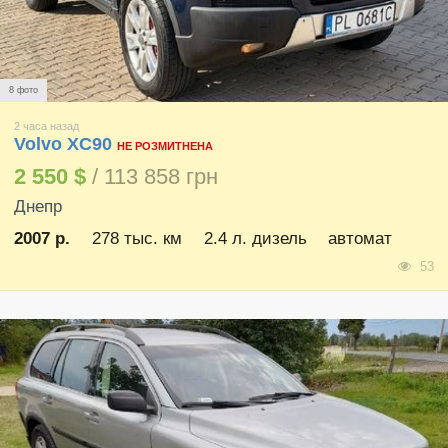
8 фото
2 часа назад
Volvo XC90
НЕ РОЗМИТНЕНА
2 550 $
/ 113 858 грн
Днепр
2007 р.
278 тыс. км
2.4 л. дизель
автомат
53