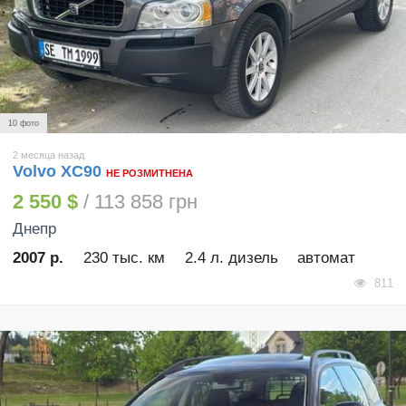
10 фото
2 месяца назад
Volvo XC90
НЕ РОЗМИТНЕНА
2 550 $
/ 113 858 грн
Днепр
2007 р.
230 тыс. км
2.4 л. дизель
автомат
811