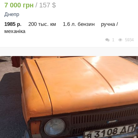
7 000 грн
/ 157 $
Днепр
1985 р.
200 тыс. км
1.6 л. бензин
ручна /
механіка
1
5934