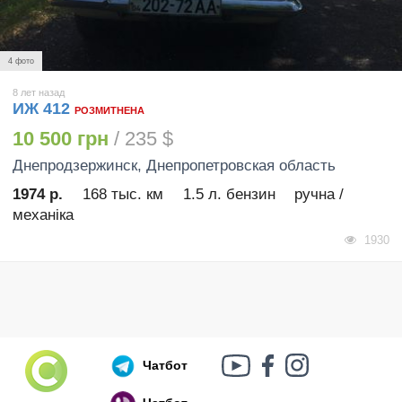
4 фото
8 лет назад
ИЖ 412
РОЗМИТНЕНА
10 500 грн
/ 235 $
Днепродзержинск
, Днепропетровская область
1974 р.
168 тыс. км
1.5 л. бензин
ручна /
механіка
1930
Чатбот