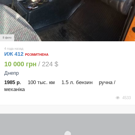
8 фото
4 года назад
ИЖ 412
РОЗМИТНЕНА
10 000 грн
/ 224 $
Днепр
1985 р.
100 тыс. км
1.5 л. бензин
ручна /
механіка
4533