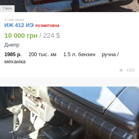
7 фото
4 года назад
ИЖ 412 ИЭ
РОЗМИТНЕНА
10 000 грн
/ 224 $
Днепр
1985 р.
200 тыс. км
1.5 л. бензин
ручна /
механіка
4388