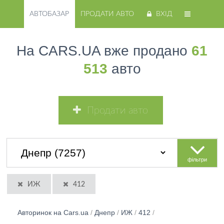
АВТОБАЗАР
ПРОДАТИ АВТО
ВХІД
На CARS.UA вже продано
61
513
авто
Продати авто
фільтри
ИЖ
412
Авторинок на Cars.ua
/
Днепр
/
ИЖ
/
412
/