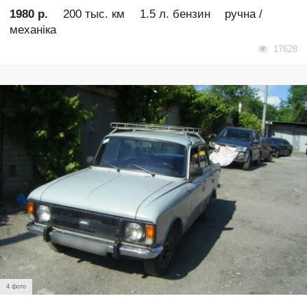
1980 р.
200 тыс. км
1.5 л. бензин
ручна /
механіка
17628
4 фото