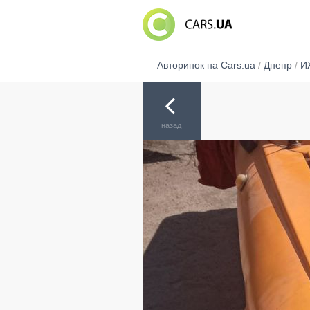
Авторинок на Cars.ua
/
Днепр
/
И
назад