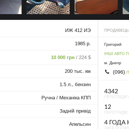
ИЖ 412 ИЭ
ПРОДАВЕЦЬ
1985 р.
Григорий
ІНШІ АВТО 
10 000 грн
/ 224 $
м. Днепр
200 тыс. км
(096)
П
1.5 л., бензин
4342
ПЕРЕГЛЯДИ 
Ручна / Механіка КПП
12
Задній привід
ПЕРЕГЛЯДІВ 
4 ГОДА
Апельсин
ДАТА ДОДА