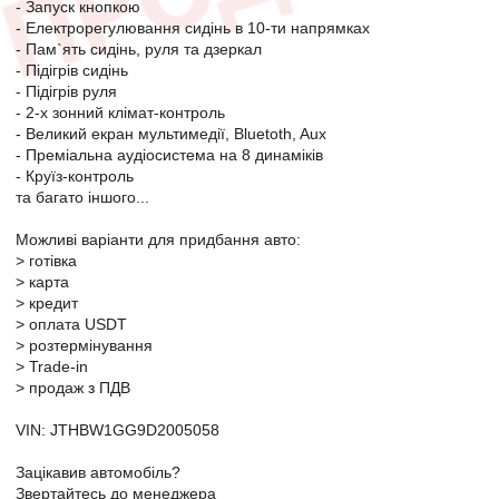
- Запуск кнопкою
- Електрорегулювання сидінь в 10-ти напрямках
- Пам`ять сидінь, руля та дзеркал
- Підігрів сидінь
- Підігрів руля
- 2-х зонний клімат-контроль
- Великий екран мультимедії, Bluetoth, Aux
- Преміальна аудіосистема на 8 динаміків
- Круїз-контроль
та багато іншого...
Можливі варіанти для придбання авто:
> готівка
> карта
> кредит
> оплата USDT
> розтермінування
> Trade-in
> продаж з ПДВ
VIN: JTHBW1GG9D2005058
Зацікавив автомобіль?
Звертайтесь до менеджера