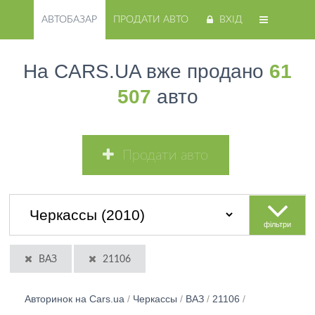
АВТОБАЗАР
ПРОДАТИ АВТО
ВХІД
На CARS.UA вже продано
61
507
авто
Продати авто
фільтри
ВАЗ
21106
Авторинок на Cars.ua
/
Черкассы
/
ВАЗ
/
21106
/