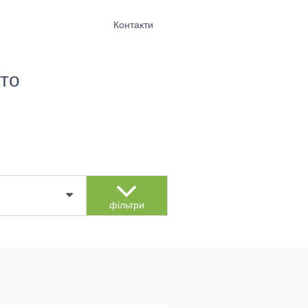
Контакти
то
фільтри