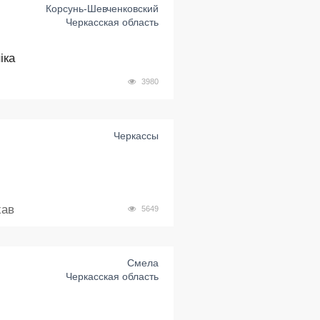
Корсунь-Шевченковский
Черкасская область
іка
3980
Черкассы
хав
5649
Смела
Черкасская область