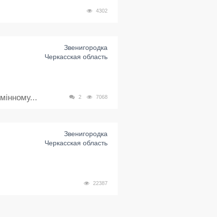
4302
Звенигородка
Черкасская область
інному...
2
7068
Звенигородка
Черкасская область
22387