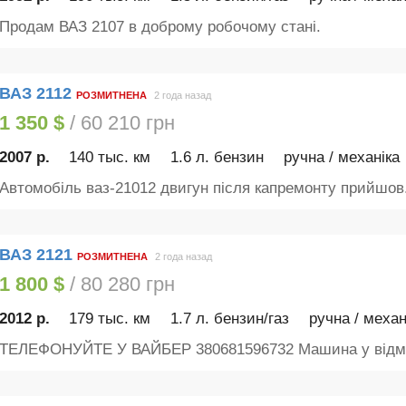
Продам ВАЗ 2107 в доброму робочому стані.
ВАЗ 2112
РОЗМИТНЕНА
2 года назад
1 350 $
/ 60 210 грн
2007 р.
140 тыс. км
1.6 л. бензин
ручна / механіка
Автомобіль ваз-21012 двигун після капремонту прийшов.
ВАЗ 2121
РОЗМИТНЕНА
2 года назад
1 800 $
/ 80 280 грн
2012 р.
179 тыс. км
1.7 л. бензин/газ
ручна / механ
ТЕЛЕФОНУЙТЕ У ВАЙБЕР 380681596732 Машина у відмі