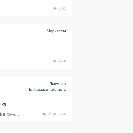
5311
Черкассы
..
4266
Лысянка
Черкасская область
іка
нному...
3
6286