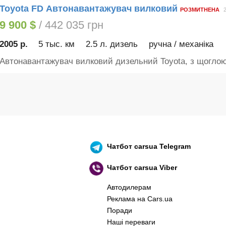
Toyota FD Автонавантажувач вилковий
РОЗМИТНЕНА
2
9 900 $
/ 442 035 грн
2005 р.
5 тыс. км
2.5 л. дизель
ручна / механіка
Автонавантажувач вилковий дизельний Toyota, з щоглою
Чатбот
carsua Telegram
Чатбот
carsua Viber
Автодилерам
Реклама на Cars.ua
Поради
Наші переваги