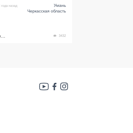
Умань
 года назад
Черкасская область
...
3432