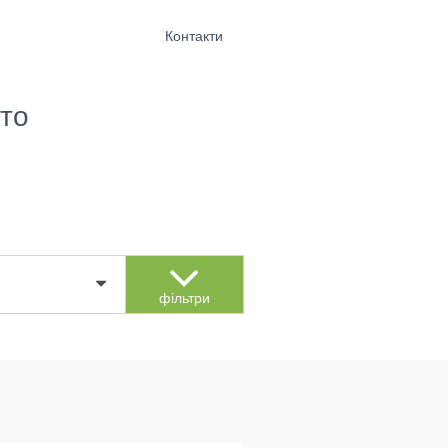
Контакти
то
фільтри