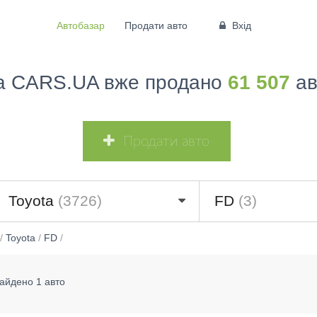
Автобазар
Продати авто
Вхід
а CARS.UA вже продано
61 507
ав
Продати авто
Toyota
(3726)
FD
(3)
/
Toyota
/
FD
/
айдено 1 авто