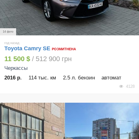
14 фото
год назад
Toyota Camry SE
РОЗМИТНЕНА
11 500 $
/ 512 900 грн
Черкассы
2016 р.
114 тыс. км
2.5 л. бензин
автомат
4128