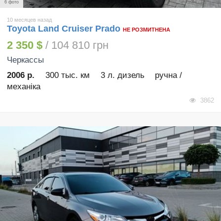
6 фото
10 месяцев назад
Toyota Land Cruiser Prado
НЕ РОЗМИТНЕНА
2 350 $
/ 104 810 грн
Черкассы
2006 р.
300 тыс. км
3 л. дизель
ручна /
механіка
3862