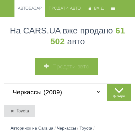
АВТОБАЗАР
ПРОДАТИ АВТО
ВХІД
На CARS.UA вже продано
61
502
авто
Продати авто
фільтри
Toyota
Авторинок на Cars.ua
/
Черкассы
/
Toyota
/