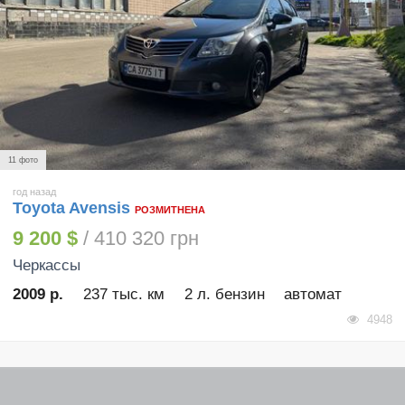
11 фото
год назад
Toyota Avensis
РОЗМИТНЕНА
9 200 $
/ 410 320 грн
Черкассы
2009 р.
237 тыс. км
2 л. бензин
автомат
4948