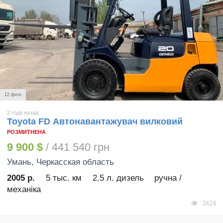
12 фото
2 года назад
Toyota FD Автонавантажувач вилковий
РОЗМИТНЕНА
9 900 $
/ 441 540 грн
Умань
, Черкасская область
2005 р.
5 тыс. км
2.5 л. дизель
ручна /
механіка
3424