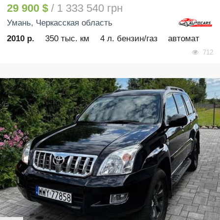
29 900 $
/ 1 333 540 грн
Умань
, Черкасская область
2010 р.
350 тыс. км
4 л. бензин/газ
автомат
712