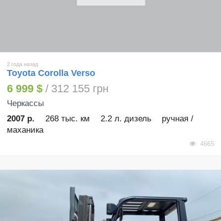
2 года назад
Toyota Corolla Verso
6 999 $
/ 312 155 грн
Черкассы
2007 р.
268 тыс. км
2.2 л. дизель
ручная /
маханика
4665