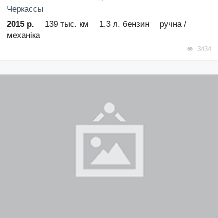
Черкассы
2015 р.
139 тыс. км
1.3 л. бензин
ручна /
механіка
3434