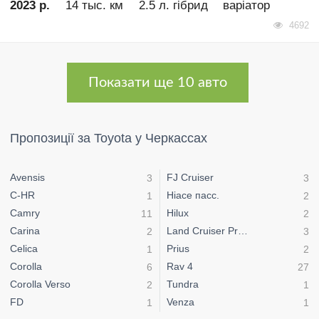
2023 р.
14 тыс. км
2.5 л. гібрид
варіатор
4692
Показати ще 10 авто
Пропозиції за Toyota у Черкассах
Avensis
FJ Cruiser
3
3
C-HR
Hiace пасс.
1
2
Camry
Hilux
11
2
Carina
Land Cruiser Prado
2
3
Celica
Prius
1
2
Corolla
Rav 4
6
27
Corolla Verso
Tundra
2
1
FD
Venza
1
1