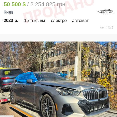
50 500 $
/ 2 254 825 грн
Киев
2023 р.
15 тыс. км
електро
автомат
1347