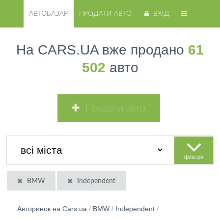
АВТОБАЗАР
ПРОДАТИ АВТО
ВХІД
На CARS.UA вже продано
61
502
авто
Продати авто
фільтри
BMW
Independent
Авторинок на Cars.ua
/
BMW
/
Independent
/