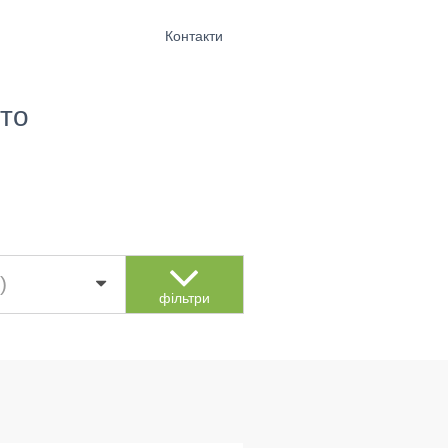
Контакти
то
)
фільтри