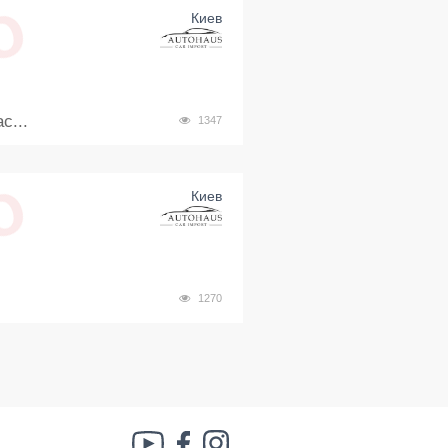
Киев
с...
1347
Киев
1270