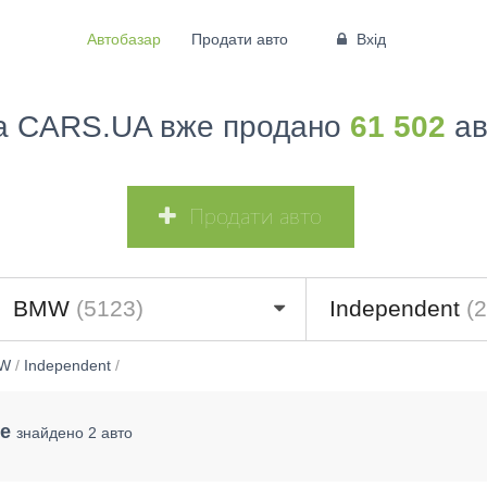
Автобазар
Продати авто
Вхід
а CARS.UA вже продано
61 502
ав
Продати авто
BMW
(5123)
Independent
(2
W
/
Independent
/
е
знайдено 2 авто