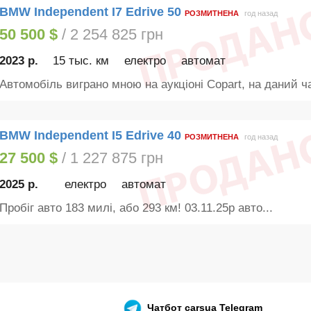
BMW Independent I7 Edrive 50
РОЗМИТНЕНА
год назад
50 500 $
/ 2 254 825 грн
2023 р.
15 тыс. км
електро
автомат
Автомобіль виграно мною на аукціоні Copart, на даний ча
BMW Independent I5 Edrive 40
РОЗМИТНЕНА
год назад
27 500 $
/ 1 227 875 грн
2025 р.
електро
автомат
Пробіг авто 183 милі, або 293 км! 03.11.25р авто...
Чатбот
carsua Telegram