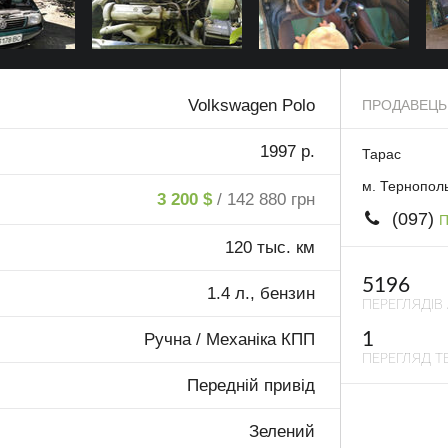
Volkswagen Polo
ПРОДАВЕЦЬ
1997 р.
Тарас
м. Тернопол
3 200 $
/ 142 880 грн
(097)
П
120 тыс. км
5196
1.4 л., бензин
ПЕРЕГЛЯДІВ
1
Ручна / Механіка КПП
ПЕРЕГЛЯД ТЕ
Передній привід
Зелений