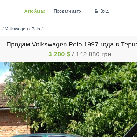
Автобазар
Продати авто
Вхід
ь
/
Volkswagen
/
Polo
/
Продам Volkswagen Polo 1997 года в Терн
3 200 $
/ 142 880 грн