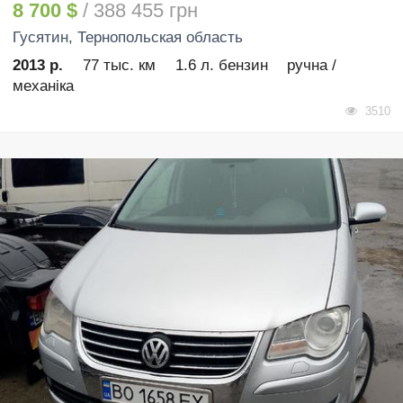
8 700 $
/ 388 455 грн
Гусятин
, Тернопольская область
2013 р.
77 тыс. км
1.6 л. бензин
ручна /
механіка
3510