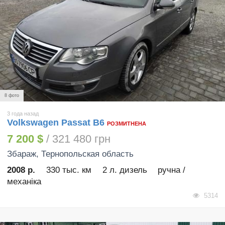
8 фото
3 года назад
Volkswagen Passat B6
РОЗМИТНЕНА
7 200 $
/ 321 480 грн
Збараж
, Тернопольская область
2008 р.
330 тыс. км
2 л. дизель
ручна /
механіка
5314