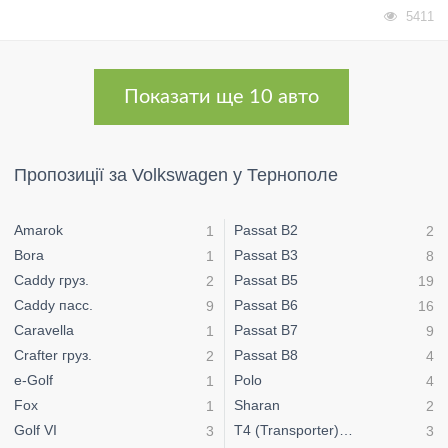
5411
Показати ще 10 авто
Пропозиції за Volkswagen у Тернополе
Amarok
Passat B2
1
2
Bora
Passat B3
1
8
Caddy груз.
Passat B5
2
19
Caddy пасс.
Passat B6
9
16
Caravella
Passat B7
1
9
Crafter груз.
Passat B8
2
4
e-Golf
Polo
1
4
Fox
Sharan
1
2
Golf VI
T4 (Transporter) груз
3
3