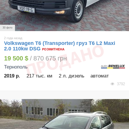
30 фото
2 года назад
Volkswagen T6 (Transporter) груз T6 L2 Maxi
2.0 110kw DSG
РОЗМИТНЕНА
19 500 $
/ 870 675 грн
Тернополь
2019 р.
217 тыс. км
2 л. дизель
автомат
3792