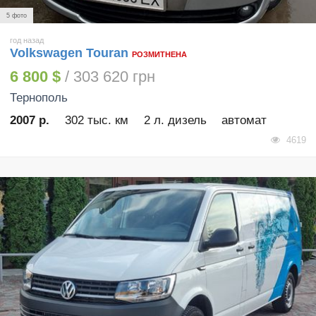
5 фото
год назад
Volkswagen Touran
РОЗМИТНЕНА
6 800 $
/ 303 620 грн
Тернополь
2007 р.
302 тыс. км
2 л. дизель
автомат
4619