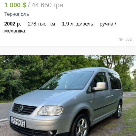
1 000 $
/ 44 650 грн
Тернополь
2002 р.
278 тыс. км
1.9 л. дизель
ручна /
механіка
362