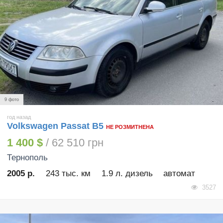
9 фото
год назад
Volkswagen Passat B5
НЕ РОЗМИТНЕНА
1 400 $
/ 62 510 грн
Тернополь
2005 р.
243 тыс. км
1.9 л. дизель
автомат
3527