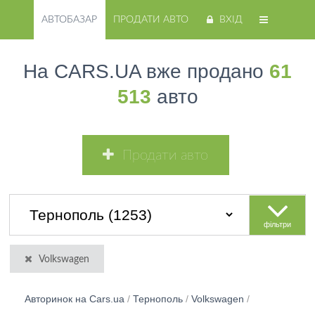
АВТОБАЗАР
ПРОДАТИ АВТО
ВХІД
На CARS.UA вже продано
61
513
авто
Продати авто
фільтри
Volkswagen
Авторинок на Cars.ua
/
Тернополь
/
Volkswagen
/