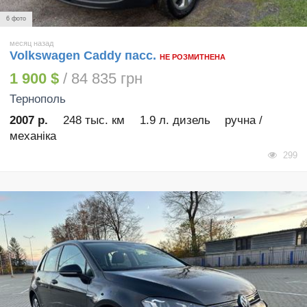
6 фото
месяц назад
Volkswagen Caddy пасс.
НЕ РОЗМИТНЕНА
1 900 $
/ 84 835 грн
Тернополь
2007 р.
248 тыс. км
1.9 л. дизель
ручна /
механіка
299