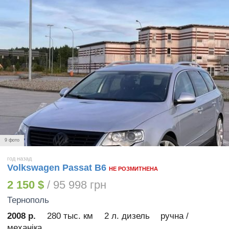
9 фото
год назад
Volkswagen Passat B6
НЕ РОЗМИТНЕНА
2 150 $
/ 95 998 грн
Тернополь
2008 р.
280 тыс. км
2 л. дизель
ручна /
механіка