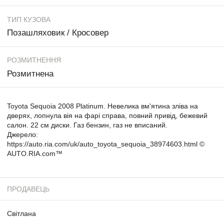
ТИП КУЗОВА
Позашляховик / Кросовер
РОЗМИТНЕННЯ
Розмитнена
Toyota Sequoia 2008 Platinum. Невелика вм'ятина зліва на
дверях, лопнула вія на фарі справа, повний привід, бежевий
салон. 22 см диски. Газ бензин, газ не вписаний.
Джерело:
https://auto.ria.com/uk/auto_toyota_sequoia_38974603.html ©
AUTO.RIA.com™
ПРОДАВЕЦЬ
Світлана