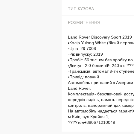
ТИП КУЗОВА
РОЗМИТНЕННЯ
Land Rover Discovery Sport 2019
▫️Колір Yulong White (білий перла
▫️Ціна: 29 700$
▫️Рік випуску: 2019
▫️Пробіг: 56 тис. км без пробігу по 
▫️Двигун: 2.0 бензин⛽️, 240 к.с.??
▫️Трансмісія: автомат 9-ти ступен
▫️Привід: повний
Автомобіль пригнаний з Америки 
Land Rover.
Комплектація- безключовий доступ,
передніх сидінь, память передніх
контроль, панорамний дах камера 
На автомобіль надається гарантія 
м.Київ, вул.Крайня 1,
????тел+380671210049