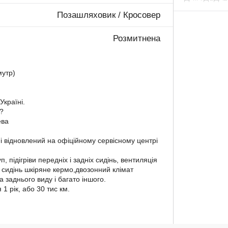
Позашляховик / Кросовер
Розмитнена
мутр)
Україні.
??
ева
і відновлений на офіційному сервісному центрі
 підігріви передніх і задніх сидінь, вентиляція
 сидінь шкіряне кермо,двозонний клімат
заднього виду і багато іншого.
1 рік, або 30 тис км.