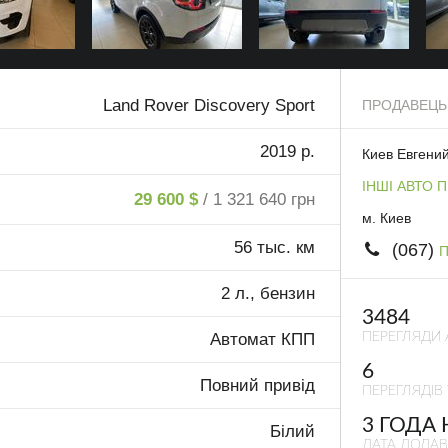
Land Rover Discovery Sport
ПРОДАВЕЦЬ
2019 р.
Киев Евгени
ІНШІ АВТО 
29 600 $
/ 1 321 640 грн
м. Киев
56 тыс. км
(067)
П
2 л., бензин
3484
ПЕРЕГЛЯДИ 
Автомат КПП
6
Повний привід
ПЕРЕГЛЯДІВ 
3 ГОДА
Білий
ДАТА ДОДА