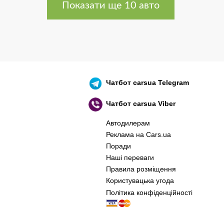
Показати ще 10 авто
Чатбот
carsua Telegram
Чатбот
carsua Viber
Автодилерам
Реклама на Cars.ua
Поради
Наші переваги
Правила розміщення
Користувацька угода
Політика конфіденційності
оєнний корабель, іди нах..й! 🇷🇺 🚢 🖕 PS: 