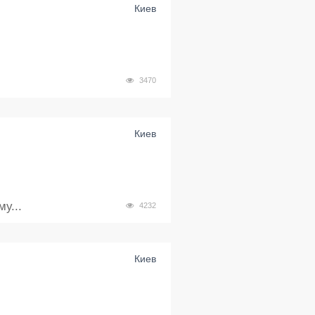
Киев
3470
Киев
у...
4232
Киев