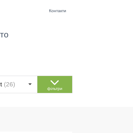
Контакти
то
rt
(26)
фільтри