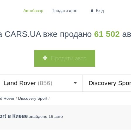
Автобазар
Продати авто
Вхід
а CARS.UA вже продано
61 502
ав
Продати авто
Land Rover
(856)
Discovery Spo
d Rover
/
Discovery Sport
/
ort в Киеве
знайдено 16 авто