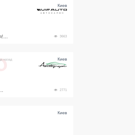
Киев
!...
3663
Киев
да назад
..
2771
Киев