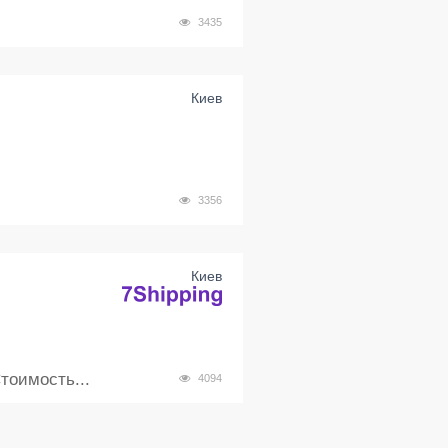
3435
Киев
3356
Киев
оимость...
4094