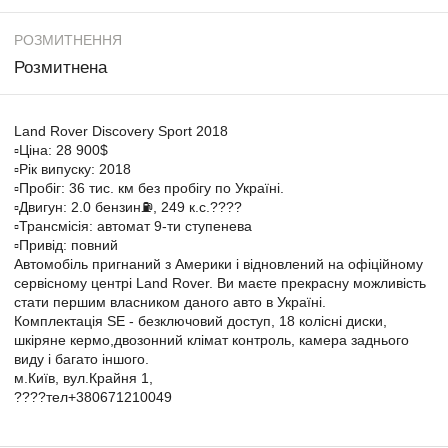
РОЗМИТНЕННЯ
Розмитнена
Land Rover Discovery Sport 2018
▫️Ціна: 28 900$
▫️Рік випуску: 2018
▫️Пробіг: 36 тис. км без пробігу по Україні.
▫️Двигун: 2.0 бензин⛽️, 249 к.с.????
▫️Трансмісія: автомат 9-ти ступенева
▫️Привід: повний
Автомобіль пригнаний з Америки і відновлений на офіційному
сервісному центрі Land Rover. Ви маєте прекрасну можливість
стати першим власником даного авто в Україні.
Комплектація SE - безключовий доступ, 18 колісні диски,
шкіряне кермо,двозонний клімат контроль, камера заднього
виду і багато іншого.
м.Київ, вул.Крайня 1,
????тел+380671210049