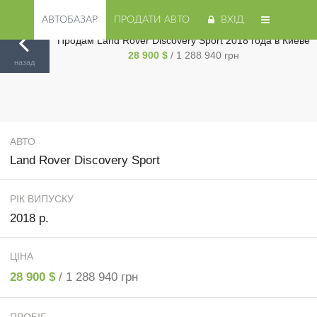
АВТОБАЗАР
ПРОДАТИ АВТО
ВХІД
Продам Land Rover Discovery Sport 2018 года в Киеве
28 900 $
/ 1 288 940 грн
Авторинок на Cars.ua
/
Киев
/
Land Rover
/
Discovery Sport
/
назад
АВТО
Land Rover Discovery Sport
РІК ВИПУСКУ
2018 р.
ЦІНА
28 900 $
/ 1 288 940 грн
ПРОБІГ