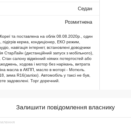
Седан
Розмитнена
Кореї та поставлена ​​на облік 08.08.2020р., один
ь, підігрів керма, кондиціонер, ЕКО режим,
удіо, навігація інтернет, встановлені доводчики
ація СтарЛайн (дистанційний запуск з мобільного),
. Стан салону відмінний ніяких потертостей або
коджень, ходова і мотор без нарікань, витрата
аміна масла в АКПП, масло в моторі - Мотюль.
18, зима R16(залізо). Автомобіль у таксі не був,
те задоволені. Торг доречний.
Залишити повідомлення власнику