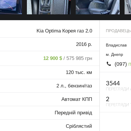
Kia Optima Корея газ 2.0
ПРОДАВЕЦЬ
2016 р.
Владислав
м. Днепр
12 900 $
/ 575 985 грн
(097)
П
120 тыс. км
3544
2 л., бензин/газ
ПЕРЕГЛЯДИ 
2
Автомат КПП
ПЕРЕГЛЯДИ 
Передній привід
Сріблястий