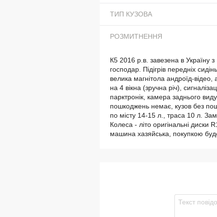
ТИП КУЗОВА
РОЗМИТНЕННЯ
К5 2016 р.в. завезена в Україну з 
господар. Підігрів передніх сидін
велика магнітола андроїд-відео, а
на 4 вікна (зручна річ), сигналіз
парктронік, камера заднього виду
пошкоджень немає, кузов без пош
по місту 14-15 л., траса 10 л. З
Колеса - літо оригінальні диски R
машина хазяйська, покупкою буде