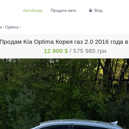
Автобазар
Продати авто
Вхід
a
/
Optima
/
Продам Kia Optima Корея газ 2.0 2016 года 
12 900 $
/ 575 985 грн