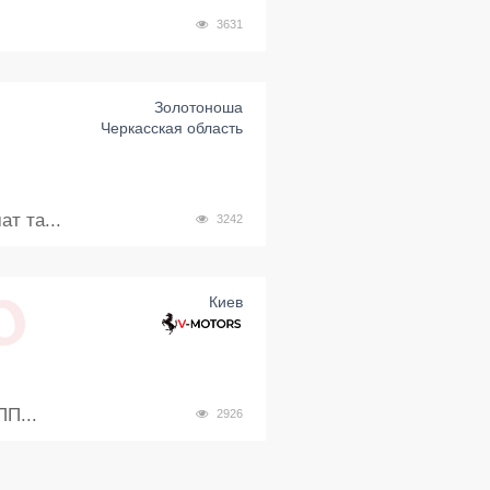
3631
Золотоноша
Черкасская область
т та...
3242
Киев
ПП...
2926