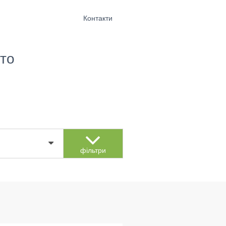
Контакти
то
фільтри