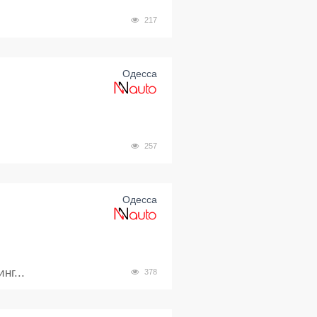
217
Одесса
257
Одесса
нг...
378