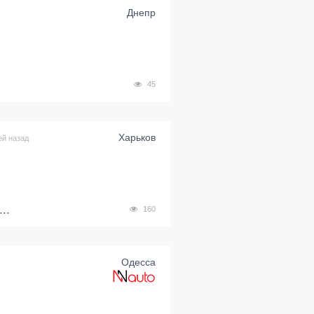
Днепр
45
Харьков
ей назад
..
160
Одесса