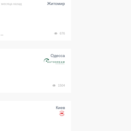
Житомир
2 месяца назад
..
676
Одесса
1504
Киев