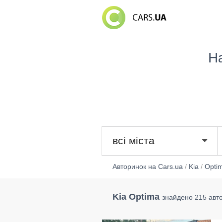
Н
всі міста
Авторинок на Cars.ua
/
Kia
/
Opti
Kia Optima
знайдено 215 авт