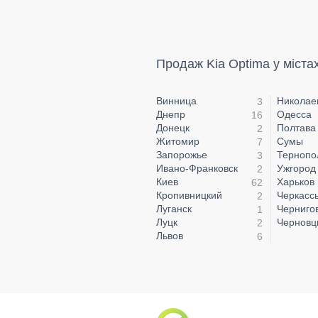
Продаж Kia Optima у міста
Винница
Николае
3
Днепр
Одесса
16
Донецк
Полтава
2
Житомир
Сумы
7
Запорожье
Тернопо
3
Ивано-Франковск
Ужгород
2
Киев
Харьков
62
Кропивницкий
Черкасс
2
Луганск
Черниго
1
Луцк
Чернов
2
Львов
6