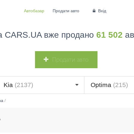
Автобазар
Продати авто
Вхід
а CARS.UA вже продано
61 502
ав
Продати авто
Kia
(2137)
Optima
(215)
ma
/
о