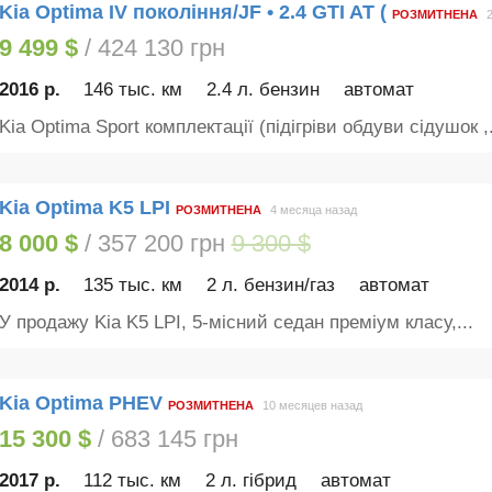
Kia Optima IV покоління/JF • 2.4 GTI AT (
РОЗМИТНЕНА
9 499 $
/ 424 130 грн
2016 р.
146 тыс. км
2.4 л. бензин
автомат
Kia Optima Sport комплектації (підігріви обдуви сідушок ,.
Kia Optima K5 LPI
РОЗМИТНЕНА
4 месяца назад
8 000 $
/ 357 200 грн
9 300 $
2014 р.
135 тыс. км
2 л. бензин/газ
автомат
У продажу Kia K5 LPI, 5-місний седан преміум класу,...
Kia Optima PHEV
РОЗМИТНЕНА
10 месяцев назад
15 300 $
/ 683 145 грн
2017 р.
112 тыс. км
2 л. гібрид
автомат