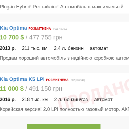
Plug-in Hybrid! Рестайлінг! Автомобіль в максимальній...
Kia Optima
РОЗМИТНЕНА
год назад
10 700 $
/ 477 755 грн
2013 р.
211 тыс. км
2.4 л. бензин
автомат
Продам хороший автомобіль з надійною коробкою автома
Kia Optima K5 LPi
РОЗМИТНЕНА
год назад
11 000 $
/ 491 150 грн
2016 р.
218 тыс. км
2 л. бензин/газ
автомат
Корейская версия! 2.0 LPi полностью газовый мотор. АК