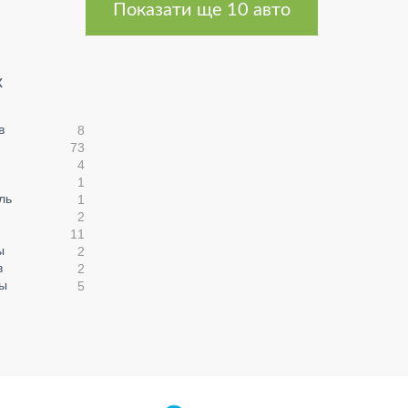
Показати ще 10 авто
х
в
8
73
4
1
ль
1
2
11
ы
2
в
2
цы
5