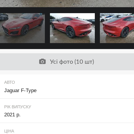
Усі фото (10 шт)
АВТО
Jaguar F-Type
РІК ВИПУСКУ
2021 р.
ЦІНА