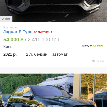
26 фото
5 лет назад
Jaguar F-Type
РОЗМИТНЕНА
54 000 $
/ 2 411 100 грн
Киев
2021 р.
2 л. бензин
автомат
6566