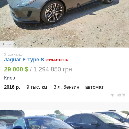
9 фото
3 года назад
Jaguar F-Type S
РОЗМИТНЕНА
29 000 $
/ 1 294 850 грн
Киев
2016 р.
9 тыс. км
3 л. бензин
автомат
4878