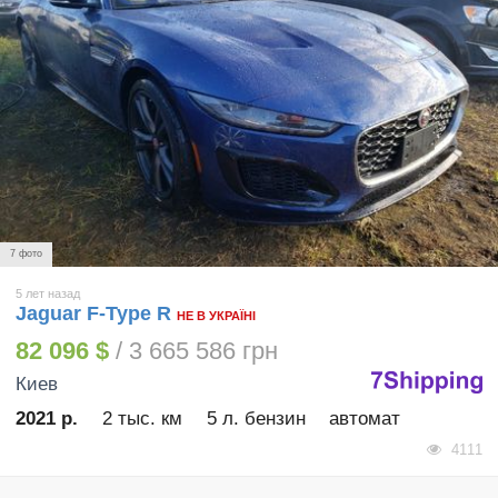
7 фото
5 лет назад
Jaguar F-Type R
НЕ В УКРАЇНІ
82 096 $
/ 3 665 586 грн
Киев
2021 р.
2 тыс. км
5 л. бензин
автомат
4111