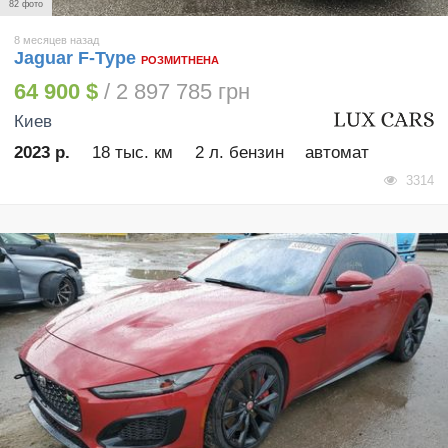
82 фото
8 месяцев назад
Jaguar F-Type
РОЗМИТНЕНА
64 900 $
/ 2 897 785 грн
Киев
2023 р.
18 тыс. км
2 л. бензин
автомат
3314