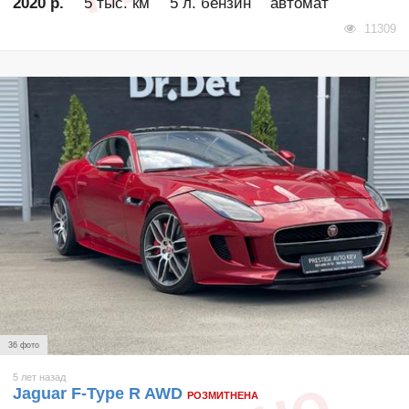
2020 р.
5 тыс. км
5 л. бензин
автомат
11309
36 фото
5 лет назад
Jaguar F-Type R AWD
РОЗМИТНЕНА