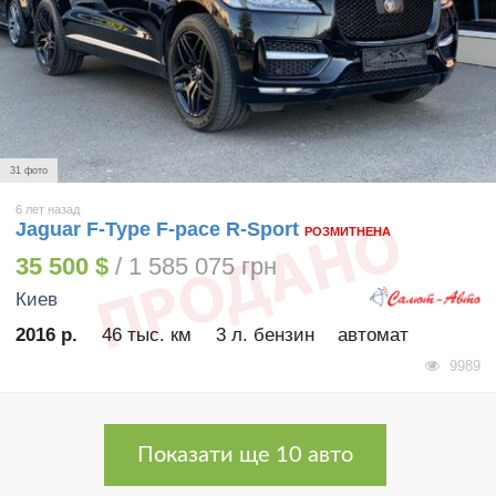
31 фото
6 лет назад
Jaguar F-Type F-pace R-Sport
РОЗМИТНЕНА
35 500 $
/ 1 585 075 грн
Киев
2016 р.
46 тыс. км
3 л. бензин
автомат
9989
Показати ще 10 авто