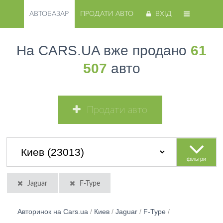
АВТОБАЗАР
ПРОДАТИ АВТО
ВХІД
На CARS.UA вже продано
61
507
авто
Продати авто
фільтри
Jaguar
F-Type
Авторинок на Cars.ua
/
Киев
/
Jaguar
/
F-Type
/