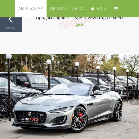
АВТОБАЗАР
ПРОДАТИ АВТО
ВХІД
Продам Jaguar F-Type R 2020 года в Киеве
дог.
Авторинок на Cars.ua
/
Киев
/
Jaguar
/
F-Type
/
назад