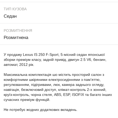
ТИП КУЗОВА
Седан
РОЗМИТНЕННЯ
Розмитнена
У продажу Lexus IS 250 F-Sport, 5-місний седан японської
зборки преміум класу, задній привід, двигун 2.5 V6, бензин,
автомат, 2012 рік.
Максимальна комплектація шо містить просторий салон з
комфортними шкіряними електросидіннями з пам'яттю,
регулюванням, підігривами, люк, камера заднього огляду,
навiгацiя, безключовий доступ, клімат-контроль 2-х зонний,
круїз-контроль, чорна стеля, ABS, ESP, ISOFIX та багато інших
сучасних преміум функцій.
Не потребує жодних додаткових вкладень.