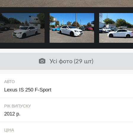
Усі фото (29 шт)
АВТО
Lexus IS 250 F-Sport
РІК ВИПУСКУ
2012 р.
ЦІНА