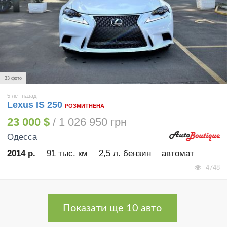
33 фото
5 лет назад
Lexus IS 250
РОЗМИТНЕНА
23 000 $
/ 1 026 950 грн
Одесса
2014 р.
91 тыс. км
2,5 л. бензин
автомат
4748
Показати ще 10 авто