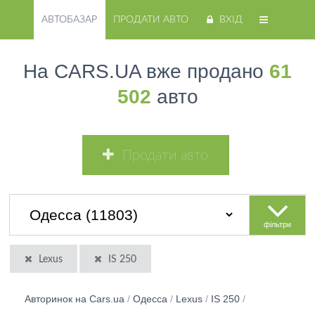
АВТОБАЗАР
ПРОДАТИ АВТО
ВХІД
На CARS.UA вже продано
61
502
авто
Продати авто
фільтри
Lexus
IS 250
Авторинок на Cars.ua
/
Одесса
/
Lexus
/
IS 250
/