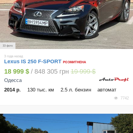
33 фото
3 года назад
Lexus IS 250 F-SPORT
РОЗМИТНЕНА
18 999 $
/ 848 305 грн
19 999 $
Одесса
2014 р.
130 тыс. км
2.5 л. бензин
автомат
7742