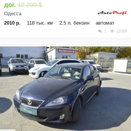
дог.
12 200 $
Одесса
2010 р.
118 тыс. км
2.5 л. бензин
автомат
1
12388