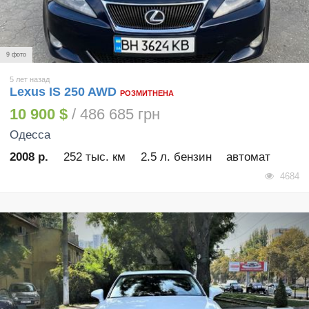
9 фото
5 лет назад
Lexus IS 250 AWD
РОЗМИТНЕНА
10 900 $
/ 486 685 грн
Одесса
2008 р.
252 тыс. км
2.5 л. бензин
автомат
4684